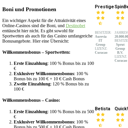
Prestige
SpinB
Boni und Promotionen
Ein wichtiger Aspekt für die Attraktivität eines
Online-Casinos sind die Boni, und
Destinobet
enttäuscht hier nicht. Es gibt sowohl für
BESITZER:
JAHRES
Sportwetten als auch für das Casino umfangreiche
Aurevia
20.000.0
Bonusangebote. Hier eine Übersicht:
IT
BESITZE
Group
Sprut
LIZENZ:
Group
Willkommensbonus – Sportwetten:
Curacao
B.V.
LIZENZ:
Curacao
Erste Einzahlung
: 100 % Bonus bis zu 100
€
Exklusiver Willkommensbonus
: 100 %
Bonus bis zu 100 € + 10 € Cash Bonus
Zweite Einzahlung
: 120 % Bonus bis zu
100 €
Willkommensbonus – Casino:
Betista
Quick
Erste Einzahlung
: 100 % Bonus bis zu 500
€
Exklusiver Willkommensbonus
: 100 %
Bonus bis zu 500 € + 10 € Cash Bonus