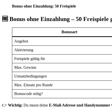
Bonus ohne Einzahlung: 50 Freispiele
🆓
Bonus ohne Einzahlung – 50 Freispiele g
Bonusart
Angebot
Aktivierung
Freispiele gültig für
Max. Gewinn
Umsatzbedingungen
Max. Einsatz pro Runde
Bonuscode nötig?
👉
Wichtig:
Du musst deine
E-Mail-Adresse und Handynummer ve