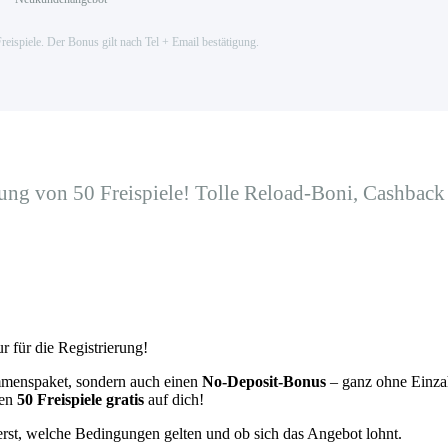
eispiele. Der Bonus gilt nach Tel + Email bestätigung.
ng von 50 Freispiele! Tolle Reload-Boni, Cashbac
r für die Registrierung!
ommenspaket, sondern auch einen
No-Deposit-Bonus
– ganz ohne Einza
ten
50 Freispiele gratis
auf dich!
herst, welche Bedingungen gelten und ob sich das Angebot lohnt.