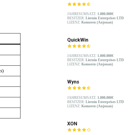
JAHRESUMSATZ:
1.000.000€
BESITZER:
Liernin Enterprises LTD
LIZENZ:
Komoren (Anjouan)
QuickWin
JAHRESUMSATZ:
1.000.000€
BESITZER:
Liernin Enterprises LTD
LIZENZ:
Komoren (Anjouan)
s
)
Wyns
JAHRESUMSATZ:
1.000.000€
BESITZER:
Liernin Enterprises LTD
LIZENZ:
Komoren (Anjouan)
XON