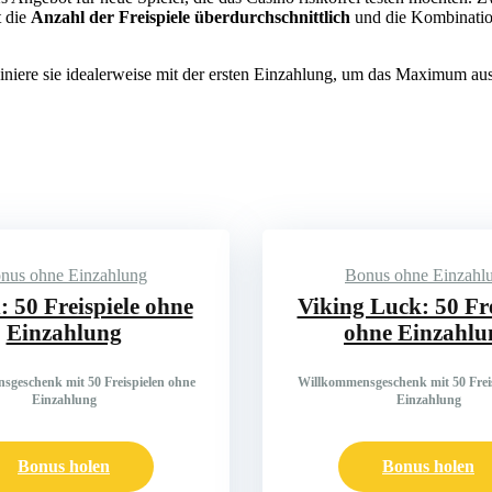
t die
Anzahl der Freispiele überdurchschnittlich
und die Kombinatio
biniere sie idealerweise mit der ersten Einzahlung, um das Maximum a
nus ohne Einzahlung
Bonus ohne Einzahl
: 50 Freispiele ohne
Viking Luck: 50 Fre
Einzahlung
ohne Einzahlu
geschenk mit 50 Freispielen ohne
Willkommensgeschenk mit 50 Frei
Einzahlung
Einzahlung
Bonus holen
Bonus holen