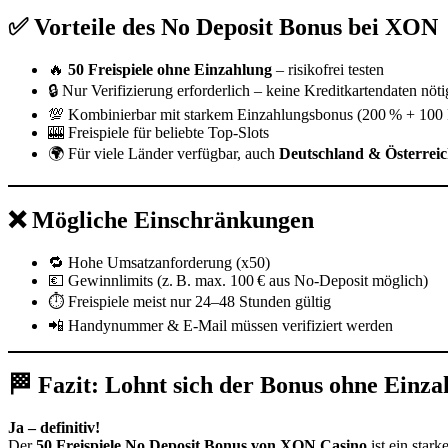
✅ Vorteile des No Deposit Bonus bei XON
🔥
50 Freispiele ohne Einzahlung
– risikofrei testen
🔒 Nur Verifizierung erforderlich – keine Kreditkartendaten nöti
💯 Kombinierbar mit starkem Einzahlungsbonus (200 % + 100
🎰 Freispiele für beliebte Top-Slots
🌍 Für viele Länder verfügbar, auch
Deutschland & Österrei
❌ Mögliche Einschränkungen
🔁 Hohe Umsatzanforderung (x50)
💶 Gewinnlimits (z. B. max. 100 € aus No-Deposit möglich)
⏱ Freispiele meist nur 24–48 Stunden gültig
📲 Handynummer & E-Mail müssen verifiziert werden
🏁 Fazit: Lohnt sich der Bonus ohne Einz
Ja – definitiv!
Der
50 Freispiele No Deposit Bonus von XON Casino
ist ein stark