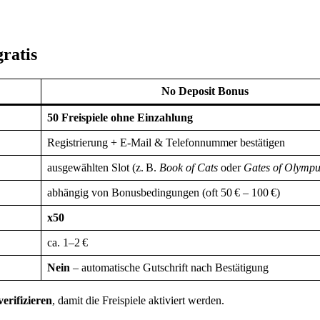
ratis
No Deposit Bonus
50 Freispiele ohne Einzahlung
Registrierung + E-Mail & Telefonnummer bestätigen
ausgewählten Slot (z. B.
Book of Cats
oder
Gates of Olympu
abhängig von Bonusbedingungen (oft 50 € – 100 €)
x50
ca. 1–2 €
Nein
– automatische Gutschrift nach Bestätigung
rifizieren
, damit die Freispiele aktiviert werden.