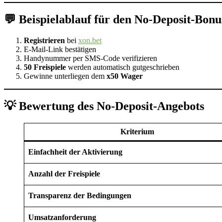
💬 Beispielablauf für den No-Deposit-Bonu
Registrieren
bei
xon.bet
E-Mail-Link bestätigen
Handynummer per SMS-Code verifizieren
50 Freispiele
werden automatisch gutgeschrieben
Gewinne unterliegen dem
x50 Wager
💡 Bewertung des No-Deposit-Angebots
Kriterium
Einfachheit der Aktivierung
Anzahl der Freispiele
Transparenz der Bedingungen
Umsatzanforderung