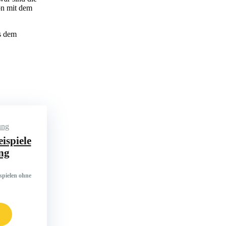
n mit dem
us dem
ung
ispiele
ng
spielen ohne