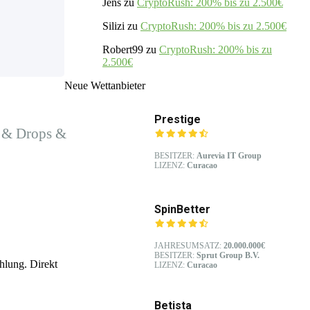
Jens
zu
CryptoRush: 200% bis zu 2.500€
Silizi
zu
CryptoRush: 200% bis zu 2.500€
Robert99
zu
CryptoRush: 200% bis zu
2.500€
Neue Wettanbieter
Prestige
k & Drops &
BESITZER:
Aurevia IT Group
LIZENZ:
Curacao
SpinBetter
JAHRESUMSATZ:
20.000.000€
BESITZER:
Sprut Group B.V.
hlung. Direkt
LIZENZ:
Curacao
Betista