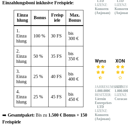
LTD
LTD
Einzahlungsboni inklusive Freispiele
:
LIZENZ:
LIZENZ:
Komoren
Komore
(Anjouan)
(Anjoua
Einza
Freisp
Max.
Bonus
hlung
iele
Bonus
1.
bis
Einza
100 %
30 FS
300 €
hlung
2.
bis
Einza
50 %
35 FS
350 €
Wyns
XON
hlung
3.
bis
Einza
25 %
40 FS
400 €
hlung
JAHRESUMSATZ:
JAHRES
1.000.000€
1.000.00
4.
bis
BESITZER:
LIZENZ:
Einza
25 %
45 FS
Liernin
Curacao
450 €
hlung
Enterprises
LTD
LIZENZ:
➡️
Gesamtpaket:
Bis zu
1.500 € Bonus + 150
Komoren
(Anjouan)
Freispiele