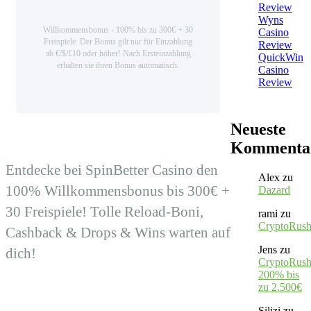
Review
Wyns
Willkommensbonus - 100% bis zu 300€ + 30
Casino
Freispiele. Der Bonus gilt nur für Einzahlung
Review
ab €/$/£10 oder höher! Nach Ersteinzahlung
QuickWin
erhalten sie ihren Bonus automatisch.
Casino
Review
Neueste
Kommenta
Entdecke bei SpinBetter Casino den
Alex
zu
100% Willkommensbonus bis 300€ +
Dazard
30 Freispiele! Tolle Reload-Boni,
rami
zu
CryptoRus
Cashback & Drops & Wins warten auf
Jens
zu
dich!
CryptoRush
200% bis
zu 2.500€
Silizi
zu