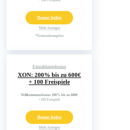
Bonus holen
Mehr Anzeigen
*Neukundenangebot
Einzahlungsbonus
XON: 200% bis zu 600€
+ 100 Freispiele
Willkommensbonus 200% bis zu 600€
+100 Freispiele
Bonus holen
Mehr Anzeigen