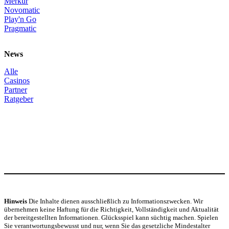
Merkur
Novomatic
Play'n Go
Pragmatic
News
Alle
Casinos
Partner
Ratgeber
Hinweis
Die Inhalte dienen ausschließlich zu Informationszwecken. Wir
übernehmen keine Haftung für die Richtigkeit, Vollständigkeit und Aktualität
der bereitgestellten Informationen. Glücksspiel kann süchtig machen. Spielen
Sie verantwortungsbewusst und nur, wenn Sie das gesetzliche Mindestalter