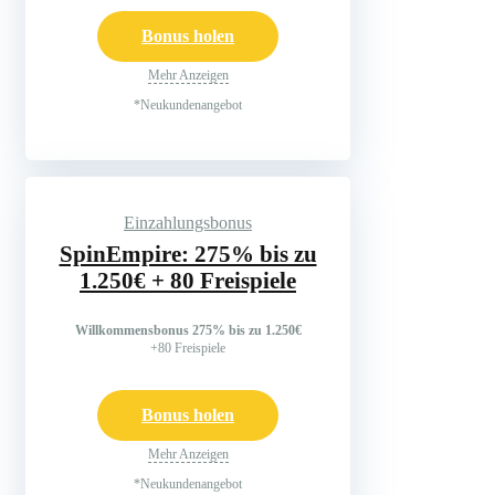
Bonus holen
Mehr Anzeigen
*Neukundenangebot
Einzahlungsbonus
SpinEmpire: 275% bis zu
1.250€ + 80 Freispiele
Willkommensbonus 275% bis zu 1.250€
+80 Freispiele
Bonus holen
Mehr Anzeigen
*Neukundenangebot