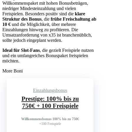
Willkommenspaket mit hohen Bonusbeträgen,
niedriger Mindesteinzahlung und vielen
Freispielen. Besonders positiv sind die
klare
Struktur des Bonus
, die
frühe Freischaltung ab
10 €
und die Möglichkeit, über mehrere
Einzahlungen hinweg zu profitieren. Die
Umsatzanforderung von x35 ist branchenüblich,
sollte jedoch eingeplant werden.
Ideal für Slot-Fans
, die gezielt Freispiele nutzen
und ein umfangreiches Bonuspaket freispielen
möchten.
More Boni
Einzahlungsbonus
Prestige: 100% bis zu
750€ + 100 Freispiele
Willkommensbonus 100% bis zu 750€
+100 Freispiele