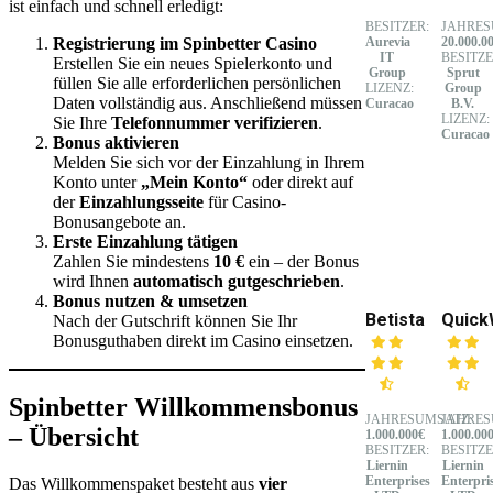
ist einfach und schnell erledigt:
BESITZER:
JAHRES
Aurevia
20.000.0
Registrierung im Spinbetter Casino
IT
BESITZE
Erstellen Sie ein neues Spielerkonto und
Group
Sprut
füllen Sie alle erforderlichen persönlichen
LIZENZ:
Group
Daten vollständig aus. Anschließend müssen
Curacao
B.V.
LIZENZ:
Sie Ihre
Telefonnummer verifizieren
.
Curacao
Bonus aktivieren
Melden Sie sich vor der Einzahlung in Ihrem
Konto unter
„Mein Konto“
oder direkt auf
der
Einzahlungsseite
für Casino-
Bonusangebote an.
Erste Einzahlung tätigen
Zahlen Sie mindestens
10 €
ein – der Bonus
wird Ihnen
automatisch gutgeschrieben
.
Bonus nutzen & umsetzen
Betista
Quick
Nach der Gutschrift können Sie Ihr
Bonusguthaben direkt im Casino einsetzen.
Spinbetter Willkommensbonus
JAHRESUMSATZ:
JAHRES
– Übersicht
1.000.000€
1.000.00
BESITZER:
BESITZE
Liernin
Liernin
Enterprises
Enterpri
Das Willkommenspaket besteht aus
vier