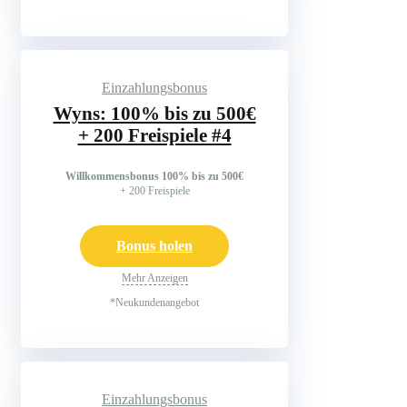
Einzahlungsbonus
Wyns: 100% bis zu 500€
+ 200 Freispiele #4
Willkommensbonus 100% bis zu 500€
+ 200 Freispiele
Bonus holen
Mehr Anzeigen
*Neukundenangebot
Einzahlungsbonus