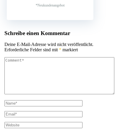
*Neukundenangebot
Schreibe einen Kommentar
Deine E-Mail-Adresse wird nicht veröffentlicht.
Erforderliche Felder sind mit
*
markiert