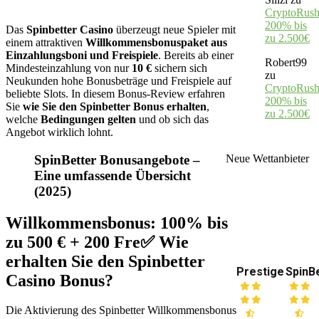
CryptoRush
200% bis
Das
Spinbetter Casino
überzeugt neue Spieler mit
zu 2.500€
einem attraktiven
Willkommensbonuspaket aus
Einzahlungsboni und Freispiele
. Bereits ab einer
Robert99
Mindesteinzahlung von nur
10 €
sichern sich
zu
Neukunden hohe Bonusbeträge und Freispiele auf
CryptoRush
beliebte Slots. In diesem Bonus-Review erfahren
200% bis
Sie
wie Sie den Spinbetter Bonus erhalten
,
zu 2.500€
welche
Bedingungen gelten
und ob sich das
Angebot wirklich lohnt.
SpinBetter Bonusangebote –
Neue Wettanbieter
Eine umfassende Übersicht
(2025)
Willkommensbonus: 100% bis
zu 500 € + 200 Fre
✅ Wie
erhalten Sie den Spinbetter
Prestige
SpinB
Casino Bonus?
Die Aktivierung des Spinbetter Willkommensbonus