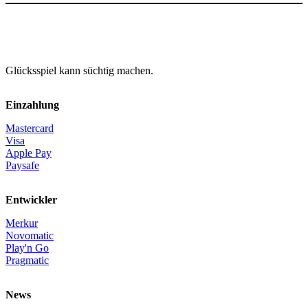
Glücksspiel kann süchtig machen.
Einzahlung
Mastercard
Visa
Apple Pay
Paysafe
Entwickler
Merkur
Novomatic
Play'n Go
Pragmatic
News