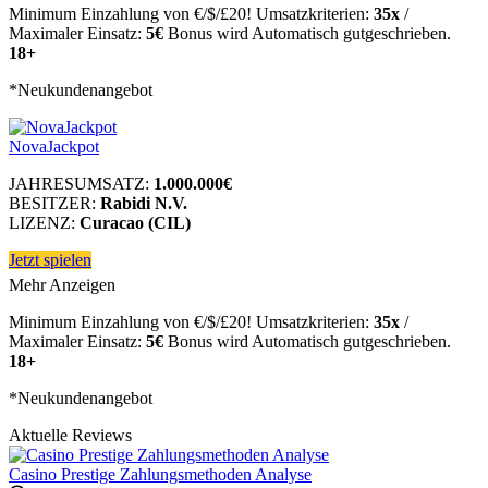
Minimum Einzahlung von €/$/£20! Umsatzkriterien:
35x
/
Maximaler Einsatz:
5€
Bonus wird Automatisch gutgeschrieben.
18+
*Neukundenangebot
NovaJackpot
JAHRESUMSATZ:
1.000.000€
BESITZER:
Rabidi N.V.
LIZENZ:
Curacao (CIL)
Jetzt spielen
Mehr Anzeigen
Minimum Einzahlung von €/$/£20! Umsatzkriterien:
35x
/
Maximaler Einsatz:
5€
Bonus wird Automatisch gutgeschrieben.
18+
*Neukundenangebot
Aktuelle Reviews
Casino Prestige Zahlungsmethoden Analyse