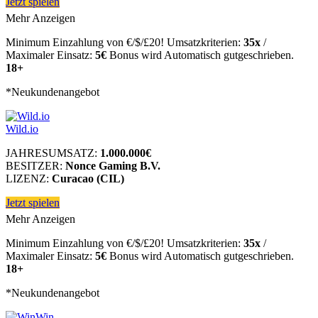
Jetzt spielen
Mehr Anzeigen
Minimum Einzahlung von €/$/£20! Umsatzkriterien:
35x
/
Maximaler Einsatz:
5€
Bonus wird Automatisch gutgeschrieben.
18+
*Neukundenangebot
Wild.io
JAHRESUMSATZ:
1.000.000€
BESITZER:
Nonce Gaming B.V.
LIZENZ:
Curacao (CIL)
Jetzt spielen
Mehr Anzeigen
Minimum Einzahlung von €/$/£20! Umsatzkriterien:
35x
/
Maximaler Einsatz:
5€
Bonus wird Automatisch gutgeschrieben.
18+
*Neukundenangebot