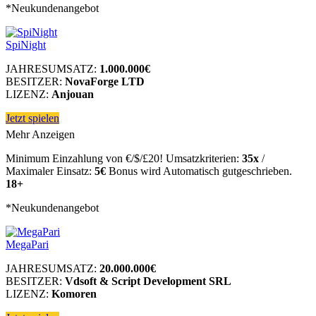
*Neukundenangebot
SpiNight
JAHRESUMSATZ:
1.000.000€
BESITZER:
NovaForge LTD
LIZENZ:
Anjouan
Jetzt spielen
Mehr Anzeigen
Minimum Einzahlung von €/$/£20! Umsatzkriterien:
35x
/
Maximaler Einsatz:
5€
Bonus wird Automatisch gutgeschrieben.
18+
*Neukundenangebot
MegaPari
JAHRESUMSATZ:
20.000.000€
BESITZER:
Vdsoft & Script Development SRL
LIZENZ:
Komoren