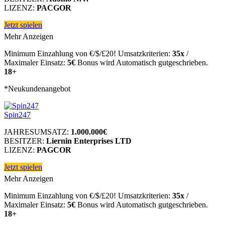
LIZENZ:
PACGOR
Jetzt spielen
Mehr Anzeigen
Minimum Einzahlung von €/$/£20! Umsatzkriterien:
35x
/
Maximaler Einsatz:
5€
Bonus wird Automatisch gutgeschrieben.
18+
*Neukundenangebot
Spin247
JAHRESUMSATZ:
1.000.000€
BESITZER:
Liernin Enterprises LTD
LIZENZ:
PAGCOR
Jetzt spielen
Mehr Anzeigen
Minimum Einzahlung von €/$/£20! Umsatzkriterien:
35x
/
Maximaler Einsatz:
5€
Bonus wird Automatisch gutgeschrieben.
18+