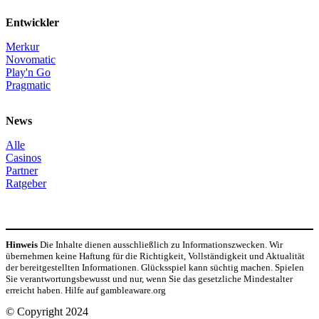
Entwickler
Merkur
Novomatic
Play'n Go
Pragmatic
News
Alle
Casinos
Partner
Ratgeber
Hinweis
Die Inhalte dienen ausschließlich zu Informationszwecken. Wir
übernehmen keine Haftung für die Richtigkeit, Vollständigkeit und Aktualität
der bereitgestellten Informationen. Glücksspiel kann süchtig machen. Spielen
Sie verantwortungsbewusst und nur, wenn Sie das gesetzliche Mindestalter
erreicht haben. Hilfe auf gambleaware.org
© Copyright 2024