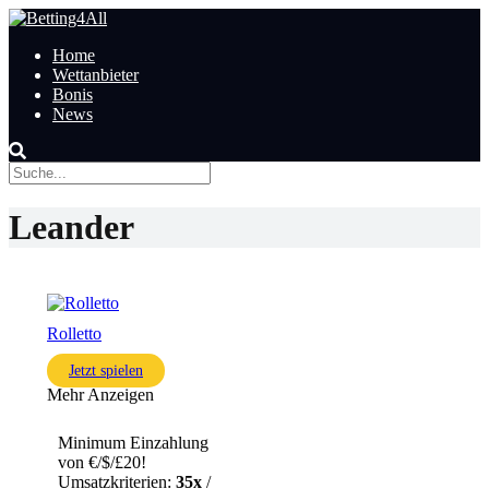
Home
Wettanbieter
Bonis
News
Leander
Rolletto
Jetzt spielen
Mehr Anzeigen
Minimum Einzahlung
von €/$/£20!
Umsatzkriterien:
35x
/