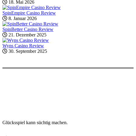
18. Mai 2026
SpinEmpire Casino Review
8. Januar 2026
SpinBetter Casino Review
21. Dezember 2025
Wyns Casino Review
30. September 2025
Glücksspiel kann süchtig machen.