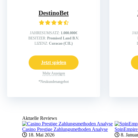
DestinoBet
JAHRESUMSATZ:
1.000.000€
JA
BESITZER:
Promised Land B.V.
LIZENZ:
Curacao (CIL)
Jetzt spielen
Mehr Anzeigen
*Neukundenangebot
Aktuelle Reviews
Casino Prestige Zahlungsmethoden Analyse
SpinEmpire
18. Mai 2026
8. Janua