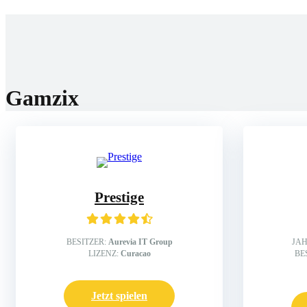
Home
Wettanbiet
Bonis
News
Gamzix
Prestige
BESITZER:
Aurevia IT Group
JA
LIZENZ:
Curacao
BE
Jetzt spielen