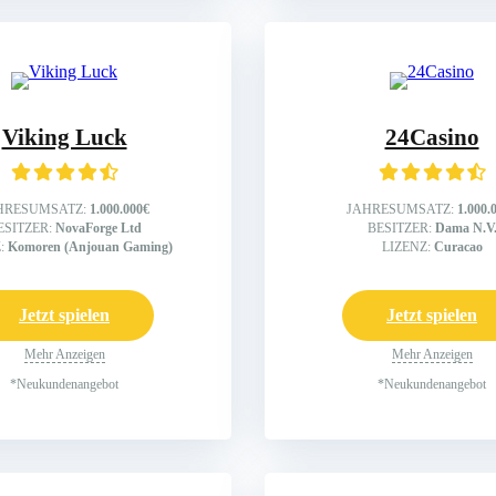
Viking Luck
24Casino
HRESUMSATZ:
1.000.000€
JAHRESUMSATZ:
1.000.
ESITZER:
NovaForge Ltd
BESITZER:
Dama N.V
Z:
Komoren (Anjouan Gaming)
LIZENZ:
Curacao
Jetzt spielen
Jetzt spielen
Mehr Anzeigen
Mehr Anzeigen
*Neukundenangebot
*Neukundenangebot