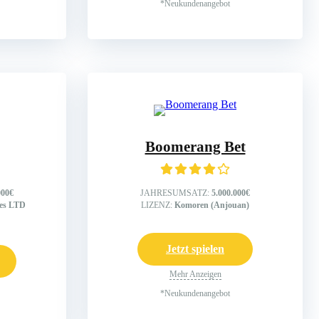
*Neukundenangebot
Boomerang Bet
000€
JAHRESUMSATZ:
5.000.000€
ses LTD
LIZENZ:
Komoren (Anjouan)
Jetzt spielen
Mehr Anzeigen
*Neukundenangebot