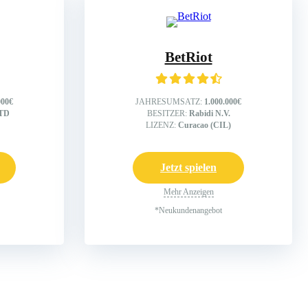
BetRiot
000€
JAHRESUMSATZ:
1.000.000€
LTD
BESITZER:
Rabidi N.V.
LIZENZ:
Curacao (CIL)
Jetzt spielen
Mehr Anzeigen
*Neukundenangebot