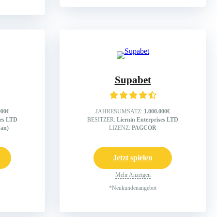
Supabet
000€
JAHRESUMSATZ:
1.000.000€
ses LTD
BESITZER:
Liernin Enterprises LTD
an)
LIZENZ:
PAGCOR
Jetzt spielen
Mehr Anzeigen
*Neukundenangebot