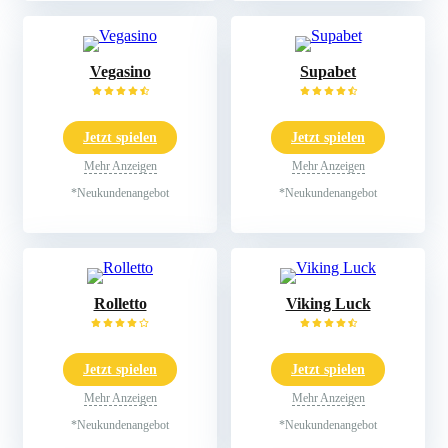
Vegasino
Supabet
Jetzt spielen
Jetzt spielen
Mehr Anzeigen
Mehr Anzeigen
*Neukundenangebot
*Neukundenangebot
Rolletto
Viking Luck
Jetzt spielen
Jetzt spielen
Mehr Anzeigen
Mehr Anzeigen
*Neukundenangebot
*Neukundenangebot