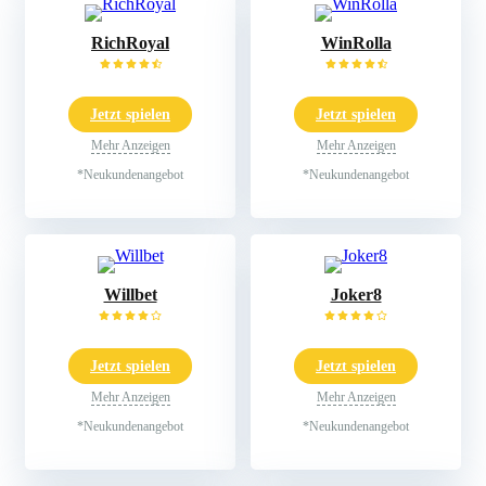
RichRoyal
WinRolla
Jetzt spielen
Jetzt spielen
Mehr Anzeigen
Mehr Anzeigen
*Neukundenangebot
*Neukundenangebot
Willbet
Joker8
Jetzt spielen
Jetzt spielen
Mehr Anzeigen
Mehr Anzeigen
*Neukundenangebot
*Neukundenangebot