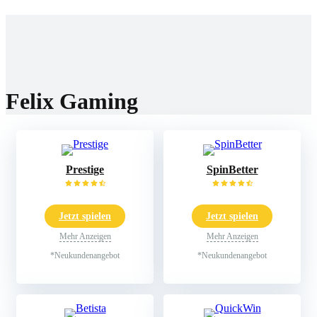
Home
Wettanbieter
Bonis
News
Felix Gaming
Prestige
SpinBetter
Jetzt spielen
Jetzt spielen
Mehr Anzeigen
Mehr Anzeigen
*Neukundenangebot
*Neukundenangebot