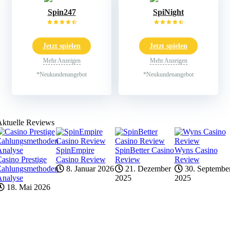
Spin247
SpiNight
Jetzt spielen
Jetzt spielen
Mehr Anzeigen
Mehr Anzeigen
*Neukundenangebot
*Neukundenangebot
Aktuelle Reviews
SpinEmpire
SpinBetter Casino
Wyns Casino
asino Prestige
Casino Review
Review
Review
Zahlungsmethoden
8. Januar 2026
21. Dezember
30. Septembe
Analyse
2025
2025
18. Mai 2026