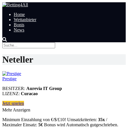
Home
Wettanbieter
Bonis
News
Neteller
Prestige
BESITZER:
Aurevia IT Group
LIZENZ:
Curacao
Jetzt spielen
Mehr Anzeigen
Minimum Einzahlung von €/$/£10! Umsatzkriterien:
35x
/
Maximaler Einsatz:
5€
Bonus wird Automatisch gutgeschrieben.