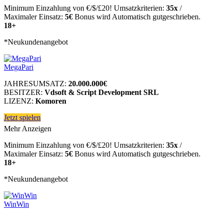
Minimum Einzahlung von €/$/£20! Umsatzkriterien:
35x
/
Maximaler Einsatz:
5€
Bonus wird Automatisch gutgeschrieben.
18+
*Neukundenangebot
MegaPari
JAHRESUMSATZ:
20.000.000€
BESITZER:
Vdsoft & Script Development SRL
LIZENZ:
Komoren
Jetzt spielen
Mehr Anzeigen
Minimum Einzahlung von €/$/£20! Umsatzkriterien:
35x
/
Maximaler Einsatz:
5€
Bonus wird Automatisch gutgeschrieben.
18+
*Neukundenangebot
WinWin