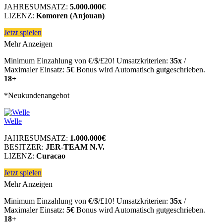
JAHRESUMSATZ:
5.000.000€
LIZENZ:
Komoren (Anjouan)
Jetzt spielen
Mehr Anzeigen
Minimum Einzahlung von €/$/£20! Umsatzkriterien:
35x
/
Maximaler Einsatz:
5€
Bonus wird Automatisch gutgeschrieben.
18+
*Neukundenangebot
Welle
JAHRESUMSATZ:
1.000.000€
BESITZER:
JER-TEAM N.V.
LIZENZ:
Curacao
Jetzt spielen
Mehr Anzeigen
Minimum Einzahlung von €/$/£10! Umsatzkriterien:
35x
/
Maximaler Einsatz:
5€
Bonus wird Automatisch gutgeschrieben.
18+