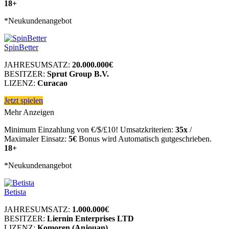
18+
*Neukundenangebot
SpinBetter
JAHRESUMSATZ:
20.000.000€
BESITZER:
Sprut Group B.V.
LIZENZ:
Curacao
Jetzt spielen
Mehr Anzeigen
Minimum Einzahlung von €/$/£10! Umsatzkriterien:
35x
/
Maximaler Einsatz:
5€
Bonus wird Automatisch gutgeschrieben.
18+
*Neukundenangebot
Betista
JAHRESUMSATZ:
1.000.000€
BESITZER:
Liernin Enterprises LTD
LIZENZ:
Komoren (Anjouan)