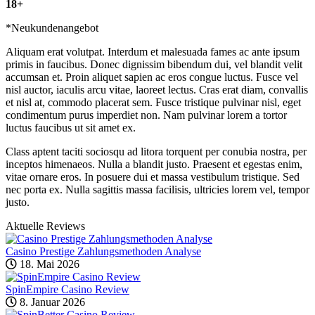
18+
*Neukundenangebot
Aliquam erat volutpat. Interdum et malesuada fames ac ante ipsum
primis in faucibus. Donec dignissim bibendum dui, vel blandit velit
accumsan et. Proin aliquet sapien ac eros congue luctus. Fusce vel
nisl auctor, iaculis arcu vitae, laoreet lectus. Cras erat diam, convallis
et nisl at, commodo placerat sem. Fusce tristique pulvinar nisl, eget
condimentum purus imperdiet non. Nam pulvinar lorem a tortor
luctus faucibus ut sit amet ex.
Class aptent taciti sociosqu ad litora torquent per conubia nostra, per
inceptos himenaeos. Nulla a blandit justo. Praesent et egestas enim,
vitae ornare eros. In posuere dui et massa vestibulum tristique. Sed
nec porta ex. Nulla sagittis massa facilisis, ultricies lorem vel, tempor
justo.
Aktuelle Reviews
Casino Prestige Zahlungsmethoden Analyse
18. Mai 2026
SpinEmpire Casino Review
8. Januar 2026