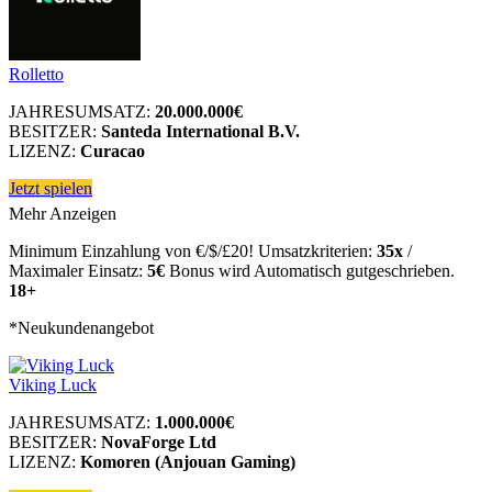
Rolletto
JAHRESUMSATZ:
20.000.000€
BESITZER:
Santeda International B.V.
LIZENZ:
Curacao
Jetzt spielen
Mehr Anzeigen
Minimum Einzahlung von €/$/£20! Umsatzkriterien:
35x
/
Maximaler Einsatz:
5€
Bonus wird Automatisch gutgeschrieben.
18+
*Neukundenangebot
Viking Luck
JAHRESUMSATZ:
1.000.000€
BESITZER:
NovaForge Ltd
LIZENZ:
Komoren (Anjouan Gaming)