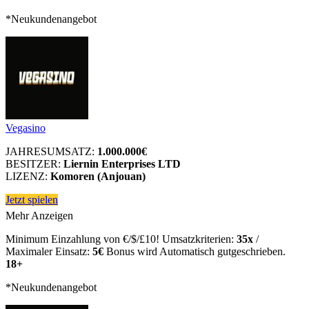
*Neukundenangebot
Vegasino
JAHRESUMSATZ:
1.000.000€
BESITZER:
Liernin Enterprises LTD
LIZENZ:
Komoren (Anjouan)
Jetzt spielen
Mehr Anzeigen
Minimum Einzahlung von €/$/£10! Umsatzkriterien:
35x
/
Maximaler Einsatz:
5€
Bonus wird Automatisch gutgeschrieben.
18+
*Neukundenangebot