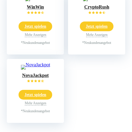
WinWin
CryptoRush
Jetzt spielen
Jetzt spielen
Mehr Anzeigen
Mehr Anzeigen
*Neukundenangebot
*Neukundenangebot
NovaJackpot
Jetzt spielen
Mehr Anzeigen
*Neukundenangebot