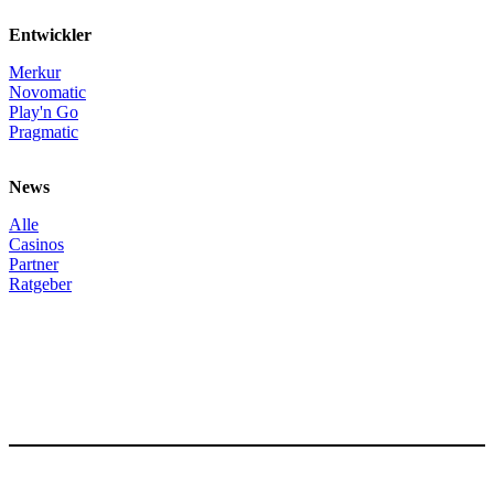
Entwickler
Merkur
Novomatic
Play'n Go
Pragmatic
News
Alle
Casinos
Partner
Ratgeber