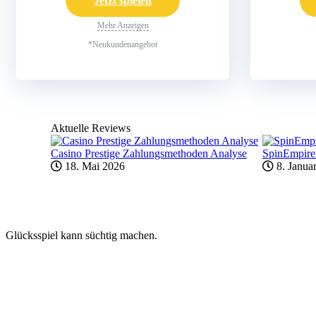
Jetzt spielen
Mehr Anzeigen
*Neukundenangebot
Aktuelle Reviews
Casino Prestige Zahlungsmethoden Analyse
SpinEmpire
18. Mai 2026
8. Janua
Glücksspiel kann süchtig machen.