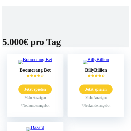
Home
Wettanbieter
Bonis
News
5.000€ pro Tag
Boomerang Bet
BillyBillion
Jetzt spielen
Jetzt spielen
Mehr Anzeigen
Mehr Anzeigen
*Neukundenangebot
*Neukundenangebot